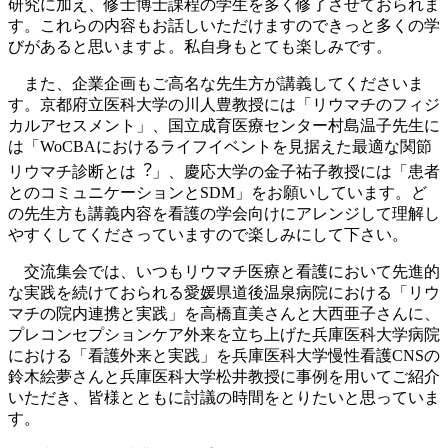
研究に加え、修士博士課程の学生を多く修了させておられま
す。これらの内容もお話しいただけますのできっと多くの学
びがあると思いますよ。私自身もとても楽しみです。
また、企業企画もご高名な先生方が講義してくださいま
す。京都府立医科大学の川人豊教授には「リウマチのフィジ
カルアセスメント」、国立成育医療センター村島温子先生に
は「
WoCBA
におけるライフイベントを⾒据えた最適な関節
リウマチ診断とは︖」、慶応大学の金子祐子教授には「患者
とのコミュニケーションと
SDM
」をお願いしています。ど
の先生方も講義内容を看護の学会向けにアレンジして理解し
やすくしてくださっていますので楽しみにして下さい。
交流集会では、いつもリウマチ医療と看護において先進的
な実践を続けておられる愛媛県道後温泉病院における「リウ
マチの院内連携と実践」を高橋直美さんと大西亜子さんに、
プレコンセプションケア外来を立ち上げた兵庫医科⼤学病院
における「看護外来と実践」を兵庫医科大学慢性看護CNSの
鈴木絵夢さんと兵庫医科大学松井教授に事例を用いてご紹介
いただき、皆様とともに討議の時間をとりたいと思っていま
す。