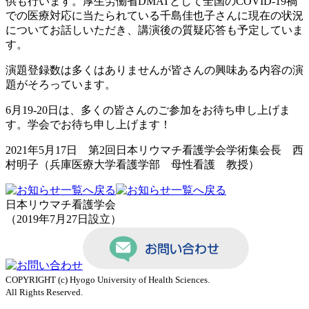
供も行います。厚生労働省
DMAT
として全国の
COVID-19
禍
での医療対応に当たられている千島佳也子さんに現在の状況
についてお話しいただき、講演後の質疑応答も予定していま
す。
演題登録数は多くはありませんが皆さんの興味ある内容の演
題がそろっています。
6月
19-20
日は、多くの皆さんのご参加をお待ち申し上げま
す。学会でお待ち申し上げます！
2021年5月17日 第2回日本リウマチ看護学会学術集会長 西
村明子（兵庫医療大学看護学部 母性看護 教授）
日本リウマチ看護学会
（2019年7月27日設立）
COPYRIGHT (c) Hyogo University of Health Sciences.
All Rights Reserved.