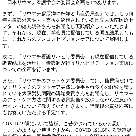
日本リウマチ看護学会の委員会企画も
3
つあります。
まず、「リウマチ膠原病の妊娠と出産委員会」では、もう何
年も看護外来やママ支援を継続されている国立大阪南医療セ
ンターの徳丸陽香さんをお迎えし実践紹介していただきま
す。それから、現在、学会員に配信している調査結果ととも
に、これからのプレコンセプションケアについて展開しま
す。
次に、「リウマチ看護リハビリ委員会」も現在配信している
調査結果を活用し、看護師が行うリハビリテーション支援に
ついての企画を行います。
また、「リウマチのフットケア委員会」では、糖尿病だけで
なくリウマチのフットケア実践に従事され多くの経験を積ま
れている大阪労災病院の溝端美貴さんをお迎えし、リウマチ
のフットケア方法に関する教育動画を放映しながら注意点や
ポイントについて教えていただきます。講義後の質疑応答に
もお答えいただける予定です。
COVID-19禍において皆様、ご苦労されているかと思いま
す。このようなご時世ですから、COVID-19に関する話題提