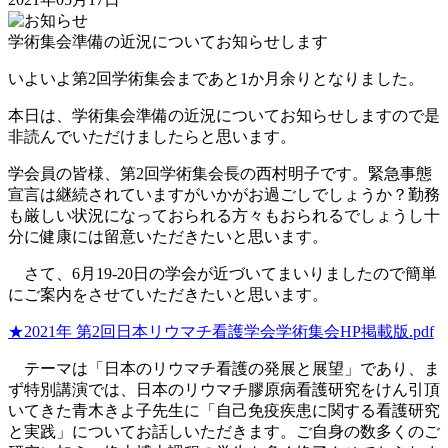
学術集会準備の近況についてお知らせします
いよいよ第2回学術集会まであと1か月余りとなりました。
本日は、学術集会準備の近況についてお知らせしますので是
非読んでいただけましたらと思います。
学会員の皆様、第
2
回学術集会長の西村明子です。緊急事態
宣言は継続されていますがいかがお過ごしでしょうか？勤務
も厳しい状況になっておられる方々もおられるでしょうし十
分に健康には留意いただきたいと思います。
さて、
6
月
19-20
日の学会が近づいてまいりましたので簡単
にご案内をさせていただきたいと思います。
★2021年 第2回日本リウマチ看護学会学術集会HP掲載版.pdf
テーマは「日本のリウマチ看護の発展と展望」であり、ま
ず特別講演では、日本のリウマチ膠原病看護研究をけん引頂
いてきた青木きよ子先生に「自己免疫疾患に関する看護研究
と実践」についてお話しいただきます。ご自身の数多くのご