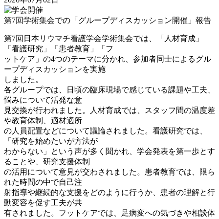
第7回学術集会での「グループディスカッション開催」報告
第7回日本リウマチ看護学会学術集会では、「人材育成」
「看護研究」「患者教育」「フ
ットケア」の4つのテーマに分かれ、参加者同士によるグル
ープディスカッションを実施
しました。
各グループでは、日頃の臨床現場で感じている課題や工夫、
悩みについて活発な意
見交換が行われました。人材育成では、スタッフ間の温度差
や教育体制、適材適所
の人員配置などについて議論されました。看護研究では、
「研究を始めたいが方法が
わからない」という声が多く聞かれ、学会発表を第一歩とす
ることや、研究支援体制
の活用について意見が交わされました。患者教育では、限ら
れた時間の中で自己注
射指導や継続的な支援をどのように行うか、患者の理解と行
動変容を促す工夫が共
有されました。フットケアでは、足病変への気づきや相談体